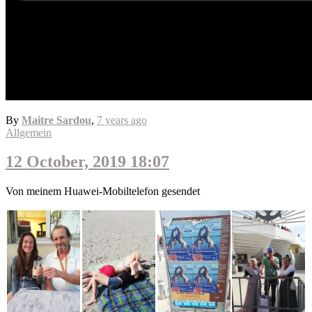
By
Maitre Sardou
,
7 years
ago
Allgemein
12 October, 2019 18:07
Von meinem Huawei-Mobiltelefon gesendet