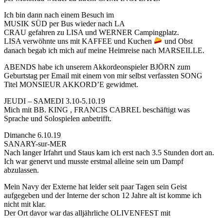
Ich bin dann nach einem Besuch im
MUSIK SÜD per Bus wieder nach LA
CRAU gefahren zu LISA und WERNER Campingplatz.
LISA verwöhnte uns mit KAFFEE und Kuchen
und Obst
danach begab ich mich auf meine Heimreise nach MARSEILLE.
ABENDS habe ich unserem Akkordeonspieler BJÖRN zum
Geburtstag per Email mit einem von mir selbst verfassten SONG
Titel MONSIEUR AKKORD’E gewidmet.
JEUDI – SAMEDI 3.10-5.10.19
Mich mit BB. KING , FRANCIS CABREL beschäftigt was
Sprache und Solospielen anbetrifft.
Dimanche 6.10.19
SANARY-sur-MER
Nach langer Irfahrt und Staus kam ich erst nach 3.5 Stunden dort an.
Ich war genervt und musste erstmal alleine sein um Dampf
abzulassen.
Mein Navy der Externe hat leider seit paar Tagen sein Geist
aufgegeben und der Interne der schon 12 Jahre alt ist komme ich
nicht mit klar.
Der Ort davor war das alljährliche OLIVENFEST mit