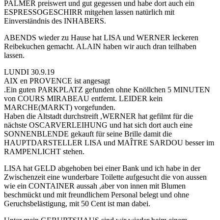
PALMER preiswert und gut gegessen und habe dort auch ein
ESPRESSOGESCHIRR mitgehen lassen natürlich mit
Einverständnis des INHABERS.
ABENDS wieder zu Hause hat LISA und WERNER leckeren
Reibekuchen gemacht. ALAIN haben wir auch dran teilhaben
lassen.
LUNDI 30.9.19
AIX en PROVENCE ist angesagt
.Ein guten PARKPLATZ gefunden ohne Knöllchen 5 MINUTEN
von COURS MIRABEAU entfernt. LEIDER kein
MARCHE(MARKT) vorgefunden.
Haben die Altstadt durchstreift ,WERNER hat gefilmt für die
nächste OSCARVERLEIHUNG und hat sich dort auch eine
SONNENBLENDE gekauft für seine Brille damit die
HAUPTDARSTELLER LISA und MAÎTRE SARDOU besser im
RAMPENLICHT stehen.
LISA hat GELD abgehoben bei einer Bank und ich habe in der
Zwischenzeit eine wunderbare Toilette aufgesucht die von aussen
wie ein CONTAINER aussah ,aber von innen mit Blumen
beschmückt und mit freundlichem Personal belegt und ohne
Geruchsbelästigung, mit 50 Cent ist man dabei.