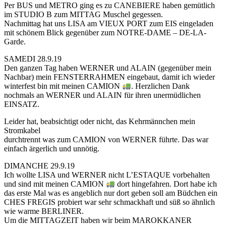
Per BUS und METRO ging es zu CANEBIERE haben gemütlich
im STUDIO B zum MITTAG Muschel gegessen.
Nachmittag hat uns LISA am VIEUX PORT zum EIS eingeladen
mit schönem Blick gegenüber zum NOTRE-DAME – DE-LA-
Garde.
SAMEDI 28.9.19
Den ganzen Tag haben WERNER und ALAIN (gegenüber mein
Nachbar) mein FENSTERRAHMEN eingebaut, damit ich wieder
winterfest bin mit meinen CAMION
. Herzlichen Dank
nochmals an WERNER und ALAIN für ihren unermüdlichen
EINSATZ.
Leider hat, beabsichtigt oder nicht, das Kehrmännchen mein
Stromkabel
durchtrennt was zum CAMION von WERNER führte. Das war
einfach ärgerlich und unnötig.
DIMANCHE 29.9.19
Ich wollte LISA und WERNER nicht L’ESTAQUE vorbehalten
und sind mit meinen CAMION
dort hingefahren. Dort habe ich
das erste Mal was es angeblich nur dort geben soll am Büdchen ein
CHES FREGIS probiert war sehr schmackhaft und süß so ähnlich
wie warme BERLINER.
Um die MITTAGZEIT haben wir beim MAROKKANER