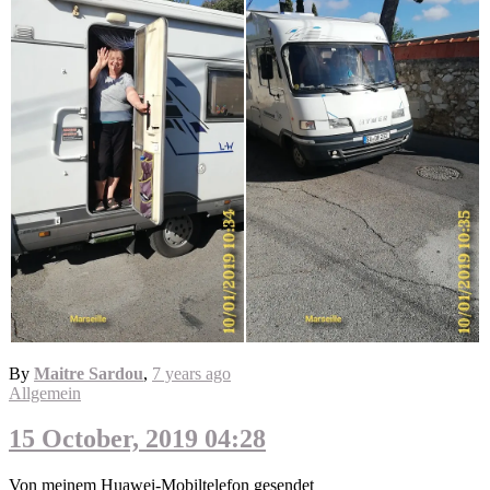
By
Maitre Sardou
,
7 years
ago
Allgemein
15 October, 2019 04:28
Von meinem Huawei-Mobiltelefon gesendet