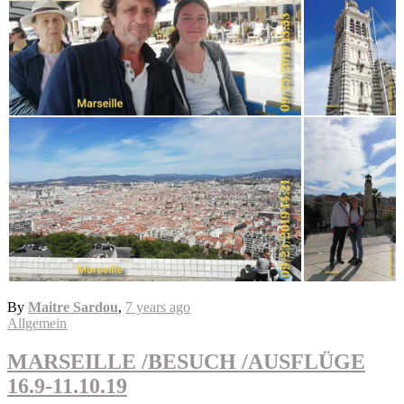
By
Maitre Sardou
,
7 years
ago
Allgemein
MARSEILLE /BESUCH /AUSFLÜGE
16.9-11.10.19