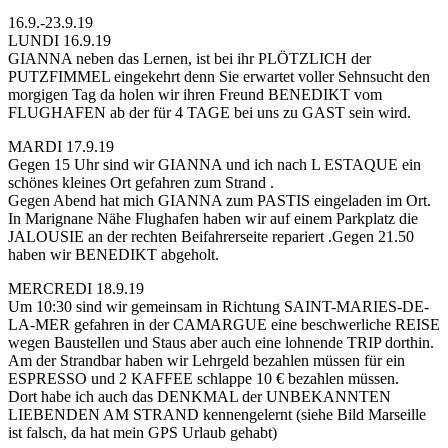
16.9.-23.9.19
LUNDI 16.9.19
GIANNA neben das Lernen, ist bei ihr PLÖTZLICH der
PUTZFIMMEL eingekehrt denn Sie erwartet voller Sehnsucht den
morgigen Tag da holen wir ihren Freund BENEDIKT vom
FLUGHAFEN ab der für 4 TAGE bei uns zu GAST sein wird.
MARDI 17.9.19
Gegen 15 Uhr sind wir GIANNA und ich nach L ESTAQUE ein
schönes kleines Ort gefahren zum Strand .
Gegen Abend hat mich GIANNA zum PASTIS eingeladen im Ort.
In Marignane Nähe Flughafen haben wir auf einem Parkplatz die
JALOUSIE an der rechten Beifahrerseite repariert .Gegen 21.50
haben wir BENEDIKT abgeholt.
MERCREDI 18.9.19
Um 10:30 sind wir gemeinsam in Richtung SAINT-MARIES-DE-
LA-MER gefahren in der CAMARGUE eine beschwerliche REISE
wegen Baustellen und Staus aber auch eine lohnende TRIP dorthin.
Am der Strandbar haben wir Lehrgeld bezahlen müssen für ein
ESPRESSO und 2 KAFFEE schlappe 10 € bezahlen müssen.
Dort habe ich auch das DENKMAL der UNBEKANNTEN
LIEBENDEN AM STRAND kennengelernt (siehe Bild Marseille
ist falsch, da hat mein GPS Urlaub gehabt)