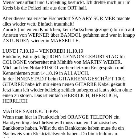
Menschenauflauf und Umleitung bestückt. Ich drehte mich nur im
Kreis bis die Polizei mir aus dem ORT half.
Aber dieses malerische Fischerdorf SANARY SUR MER machte
alles wieder wett. Einfach traumhaft!
Zurück (mit einem Knöllchen, kein Parkschein gezogen) bin ich auf
Anraten von WERNER über BANDOL gefahren und war in knapp
2 STUNDEN wieder in MARSEILLE.
LUNDI 7.10.19 – VENDREDI 11.10.19
Einkäufe, Büro getätigt JOHN LENNON GEBURTSTAG für
COLOGNE vorbereitet mit Mithilfe von MARTIN WEBER.
Mich auf den Notar FUSCO vorbereitet zum Erstgespräch und
Kennenlernen zum 14.10.19 in ALLAUCH.
In der INNENSTADT beim GITARRENNGESCHÄFT 1001
GITARRE habe ich mir einen neuen GITARRE Kabel gekauft.
Jetzt kann ich wieder beliebig zeitlich unbegrenzt laut spielen ohne
einen zu stören. Das ist einfach HERRLICH, HERRLICH,
HERRLICH
MAÎTRE SARDOU TIPPS
Wenn man hier in Frankreich bei ORANGE TELEFON ein
Handyvertrag abschließen will muss man ein französisches
Bankkonto haben. Willst du ein Bankkonto haben muss du ein
Nachweis vom Elektrizitätswerk haben. Da bin ich dran am