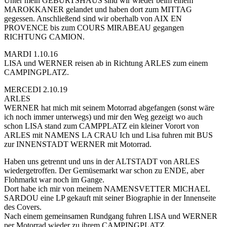
Unter mein GEBURTSHAUS sind wir wieder beim einem
MAROKKANER gelandet und haben dort zum MITTAG
gegessen. Anschließend sind wir oberhalb von AIX EN
PROVENCE bis zum COURS MIRABEAU gegangen
RICHTUNG CAMION.
MARDI 1.10.16
LISA und WERNER reisen ab in Richtung ARLES zum einem
CAMPINGPLATZ.
MERCEDI 2.10.19
ARLES
WERNER hat mich mit seinem Motorrad abgefangen (sonst wäre
ich noch immer unterwegs) und mir den Weg gezeigt wo auch
schon LISA stand zum CAMPPLATZ ein kleiner Vorort von
ARLES mit NAMENS LA CRAU Ich und Lisa fuhren mit BUS
zur INNENSTADT WERNER mit Motorrad.
Haben uns getrennt und uns in der ALTSTADT von ARLES
wiedergetroffen. Der Gemüsemarkt war schon zu ENDE, aber
Flohmarkt war noch im Gange.
Dort habe ich mir von meinem NAMENSVETTER MICHAEL
SARDOU eine LP gekauft mit seiner Biographie in der Innenseite
des Covers.
Nach einem gemeinsamen Rundgang fuhren LISA und WERNER
per Motorrad wieder zu ihrem CAMPINGPLATZ.