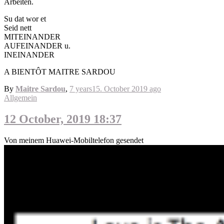
Arbeiten.
Su dat wor et
Seid nett
MITEINANDER
AUFEINANDER u.
INEINANDER
A BIENTÔT MAITRE SARDOU
By
Maitre Sardou
,
7 years
15. October 2019
ago
Allgemein
12 October, 2019 18:37
Von meinem Huawei-Mobiltelefon gesendet