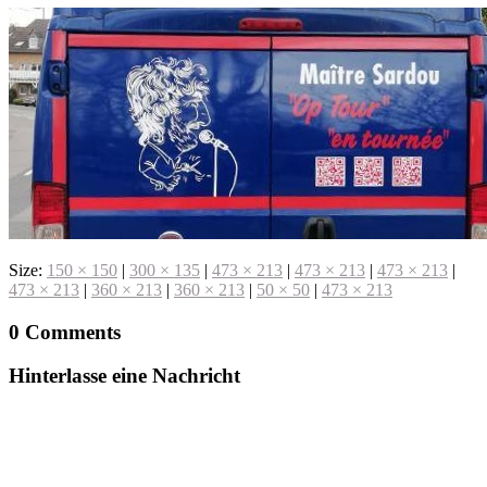
Size:
150 × 150
|
300 × 135
|
473 × 213
|
473 × 213
|
473 × 213
|
473 × 213
|
360 × 213
|
360 × 213
|
50 × 50
|
473 × 213
0 Comments
Hinterlasse eine Nachricht