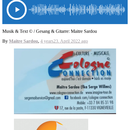
Musik & Text © / Gesang & Gitarre: Maitre Sardou
By
Maitre Sardou
,
4 years
23. April 2022
ago