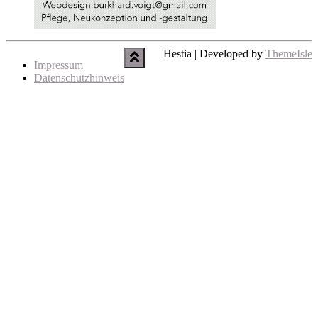
+
-
OpenStreetMap
Stamen Terrain
Stamen Toner
Hestia | Developed by
ThemeIsle
Stamen Watercolor
OpenMapSurfer
OpenTopoMap
Impressum
Hydda
Datenschutzhinweis
2 km
1 mi
MapsMarker.com
(
Leaflet
/
icons
) | Map: ©
OpenStreetMap
contributors
(
edit
)