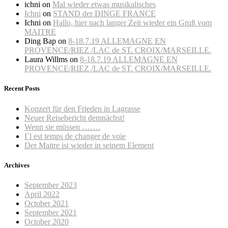
ichni
on
Mal wieder etwas musikalisches
Ichni
on
STAND der DINGE FRANCE
Ichni
on
Hallo, hier nach langer Zeit wieder ein Gruß vom
MAITRE
Ding Bap
on
8-18.7.19 ALLEMAGNE EN
PROVENCE/RIEZ /LAC de ST. CROIX/MARSEILLE.
Laura Willms
on
8-18.7.19 ALLEMAGNE EN
PROVENCE/RIEZ /LAC de ST. CROIX/MARSEILLE.
Recent Posts
Konzert für den Frieden in Lagrasse
Neuer Reisebericht demnächst!
Wenn sie müssen …….
I`l est temps de changer de voie
Der Maitre ist wieder in seinem Element
Archives
September 2023
April 2022
October 2021
September 2021
October 2020