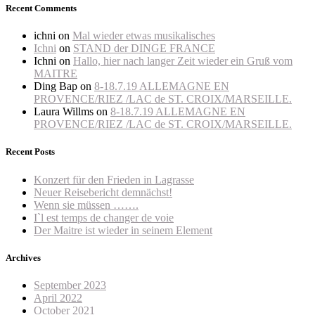
Recent Comments
ichni
on
Mal wieder etwas musikalisches
Ichni
on
STAND der DINGE FRANCE
Ichni
on
Hallo, hier nach langer Zeit wieder ein Gruß vom
MAITRE
Ding Bap
on
8-18.7.19 ALLEMAGNE EN
PROVENCE/RIEZ /LAC de ST. CROIX/MARSEILLE.
Laura Willms
on
8-18.7.19 ALLEMAGNE EN
PROVENCE/RIEZ /LAC de ST. CROIX/MARSEILLE.
Recent Posts
Konzert für den Frieden in Lagrasse
Neuer Reisebericht demnächst!
Wenn sie müssen …….
I`l est temps de changer de voie
Der Maitre ist wieder in seinem Element
Archives
September 2023
April 2022
October 2021