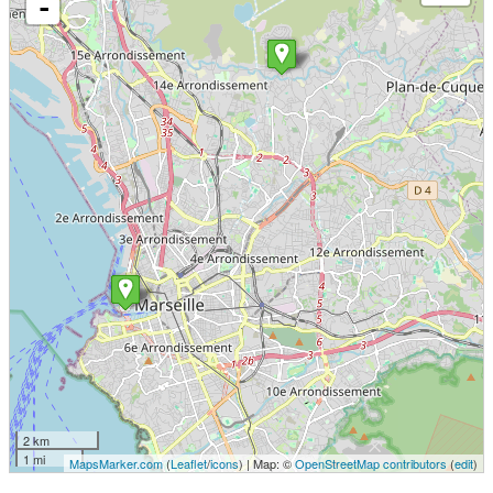
-
2 km
1 mi
MapsMarker.com
(
Leaflet
/
icons
) | Map: ©
OpenStreetMap contributors
(
edit
)