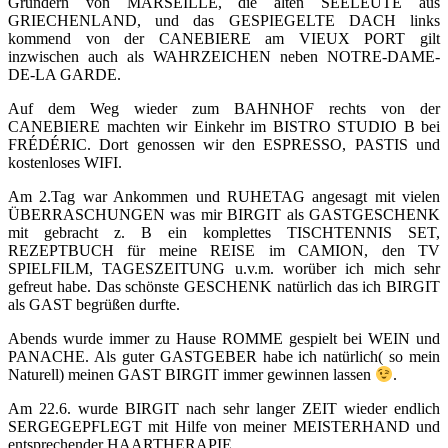
Gründern von MARSEILLE, die alten SEELEUTE aus
GRIECHENLAND, und das GESPIEGELTE DACH links
kommend von der CANEBIERE am VIEUX PORT gilt
inzwischen auch als WAHRZEICHEN neben NOTRE-DAME-
DE-LA GARDE.
Auf dem Weg wieder zum BAHNHOF rechts von der
CANEBIERE machten wir Einkehr im BISTRO STUDIO B bei
FRÉDÉRIC. Dort genossen wir den ESPRESSO, PASTIS und
kostenloses WIFI.
Am 2.Tag war Ankommen und RUHETAG angesagt mit vielen
ÜBERRASCHUNGEN was mir BIRGIT als GASTGESCHENK
mit gebracht z. B ein komplettes TISCHTENNIS SET,
REZEPTBUCH für meine REISE im CAMION, den TV
SPIELFILM, TAGESZEITUNG u.v.m. worüber ich mich sehr
gefreut habe. Das schönste GESCHENK natürlich das ich BIRGIT
als GAST begrüßen durfte.
Abends wurde immer zu Hause ROMME gespielt bei WEIN und
PANACHE. Als guter GASTGEBER habe ich natürlich( so mein
Naturell) meinen GAST BIRGIT immer gewinnen lassen
.
Am 22.6. wurde BIRGIT nach sehr langer ZEIT wieder endlich
SERGEGEPFLEGT mit Hilfe von meiner MEISTERHAND und
entsprechender HAARTHERAPIE .