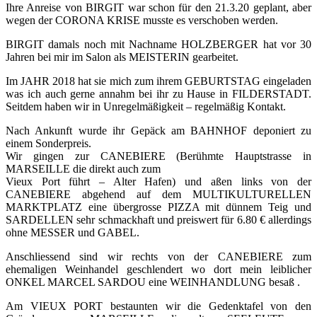
Ihre Anreise von BIRGIT war schon für den 21.3.20 geplant, aber
wegen der CORONA KRISE musste es verschoben werden.
BIRGIT damals noch mit Nachname HOLZBERGER hat vor 30
Jahren bei mir im Salon als MEISTERIN gearbeitet.
Im JAHR 2018 hat sie mich zum ihrem GEBURTSTAG eingeladen
was ich auch gerne annahm bei ihr zu Hause in FILDERSTADT.
Seitdem haben wir in Unregelmäßigkeit – regelmäßig Kontakt.
Nach Ankunft wurde ihr Gepäck am BAHNHOF deponiert zu
einem Sonderpreis.
Wir gingen zur CANEBIERE (Berühmte Hauptstrasse in
MARSEILLE die direkt auch zum
Vieux Port führt – Alter Hafen) und aßen links von der
CANEBIERE abgehend auf dem MULTIKULTURELLEN
MARKTPLATZ eine übergrosse PIZZA mit dünnem Teig und
SARDELLEN sehr schmackhaft und preiswert für 6.80 € allerdings
ohne MESSER und GABEL.
Anschliessend sind wir rechts von der CANEBIERE zum
ehemaligen Weinhandel geschlendert wo dort mein leiblicher
ONKEL MARCEL SARDOU eine WEINHANDLUNG besaß .
Am VIEUX PORT bestaunten wir die Gedenktafel von den