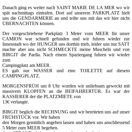
Danach ging es weiter nach SAINT MARIE DE LA MER wo wir
spät nachmittags eintrafen.
Dort auf unserem PARKPLATZ hielt
uns die GENDARMERIE an und teilte uns mit das wir hier nicht
ÜBERNACHTEN können.
Der vorgeschriebene Parkplatz 3 Meter vom MEER für unser
CAMION war schnell gefunden und wir fuhren wieder zur
Innenstadt wo der HUNGER uns dorthin trieb, leider uns nur SATT
machte aber uns nicht SCHMECKTE meine Muscheln und von
BIRGIT die Paella. Nach einem Spaziergang fuhren wir wieder
zum
Campingplatz am MEER.
ES gab nur WASSER und eine TOILETTE auf diesem
CAMPINGPLATZ.
MORGENSFRÜH um 8 Uhr wurden wir unliebsam geweckt mit
massivem KLOPFEN an die BEIFAHRERTÜR. Es war der
KASSIERER der die PLATZMIETE von
13€ verlangte.
BIRGIT beglich die RECHNUNG und wir bereiteten uns auf unser
FRÜHSTÜCK vor. Wir haben
den Morgen gemütlich angehen lassen und haben uns anschliessend
5 Meter zum MEER begeben.